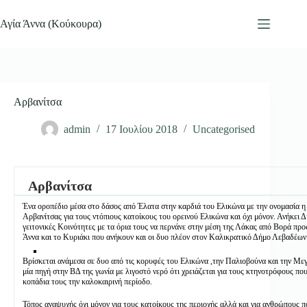
Μετάβαση
στο
Αγία Άννα (Κούκουρα)
περιεχόμενο
Αρβανίτσα
admin
17 Ιουλίου 2018
Uncategorised
Αρβανίτσα
Ένα οροπέδιο μέσα στο δάσος από Έλατα στην καρδιά του Ελικώνα με την ονομασία η
Αρβανίτσας για τους ντόπιους κατοίκους του ορεινού Ελικώνα και όχι μόνον. Ανήκει Δ
γειτονικές Κοινότητες με τα όρια τους να περνάνε στην μέση της Λάκας από Βορά προ
Άννα και το Κυριάκι που ανήκουν και οι δυο πλέον στον Καλικρατικό Δήμο Λεβαδέων
Βρίσκεται ανάμεσα σε δυο από τις κορυφές του Ελικώνα ,την Παλιοβούνα και την Μ
μία πηγή στην ΒΔ της γωνία με λιγοστό νερό ότι χρειάζεται για τους κτηνοτρόφους πο
κοπάδια τους την καλοκαιρινή περίοδο.
Τόπος αναψυχής όχι μόνον για τους κατοίκους της περιοχής αλλά και για ανθρώπους π