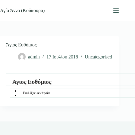
Μετάβαση
στο
Αγία Άννα (Κούκουρα)
περιεχόμενο
Άγιος Ευθύμιος
admin
17 Ιουλίου 2018
Uncategorised
Άγιος Ευθύμιος
Επιλέξτε εκκλησία