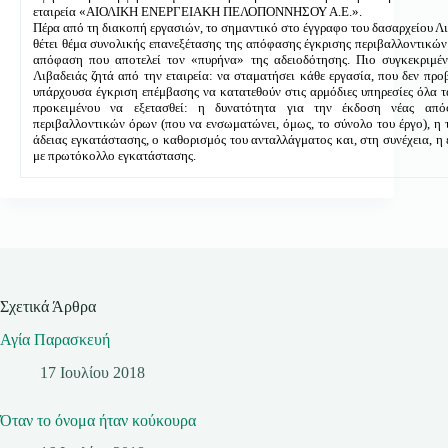
εταιρεία «ΑΙΟΛΙΚΗ ΕΝΕΡΓΕΙΑΚΗ ΠΕΛΟΠΟΝΝΗΣΟΥ Α.Ε.».
Πέρα από τη διακοπή εργασιών, το σημαντικό στο έγγραφο του δασαρχείου Λιβ
θέτει θέμα συνολικής επανεξέτασης της απόφασης έγκρισης περιβαλλοντικών
απόφαση που αποτελεί τον «πυρήνα» της αδειοδότησης. Πιο συγκεκριμέν
Λιβαδειάς ζητά από την εταιρεία: να σταματήσει κάθε εργασία, που δεν προ
υπάρχουσα έγκριση επέμβασης να κατατεθούν στις αρμόδιες υπηρεσίες όλα 
προκειμένου να εξετασθεί: η δυνατότητα για την έκδοση νέας από
περιβαλλοντικών όρων (που να ενσωματώνει, όμως, το σύνολο του έργο), η
άδειας εγκατάστασης, ο καθορισμός του ανταλλάγματος και, στη συνέχεια, η
με πρωτόκολλο εγκατάστασης.
Σχετικά Άρθρα
Αγία Παρασκευή
17 Ιουλίου 2018
Όταν το όνομα ήταν κούκουρα