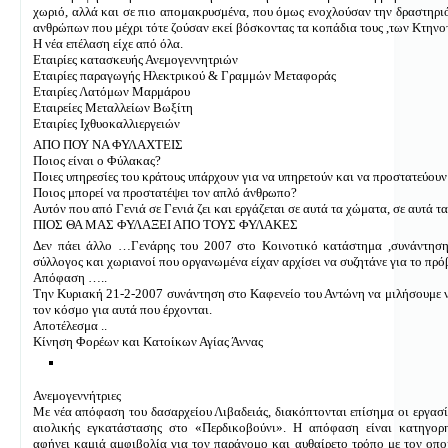
χωριό, αλλά και σε πιο απομακρυσμένα, που όμως ενοχλούσαν την δραστηρ
ανθρώπων που μέχρι τότε ζούσαν εκεί βόσκοντας τα κοπάδια τους ,των Κτην
Η νέα επέλαση είχε από όλα.
Εταιρίες κατασκευής Ανεμογεννητριών
Εταιρίες παραγωγής Ηλεκτρικού & Γραμμών Μεταφοράς
Εταιρίες Λατόμων Μαρμάρου
Εταιρείες Μεταλλείων Βωξίτη
Εταιρίες Ιχθυοκαλλιεργειών
ΑΠΟ ΠΟΥ ΝΑ ΦΥΛΑΧΤΕΙΣ
Ποιος είναι ο Φύλακας?
Ποιες υπηρεσίες του κράτους υπάρχουν για να υπηρετούν και να προστατεύουν
Ποιος μπορεί να προστατέψει τον απλό άνθρωπο?
Αυτόν που από Γενιά σε Γενιά ζει και εργάζεται σε αυτά τα χώματα, σε αυτά τ
ΠΙΟΣ ΘΑ ΜΑΣ ΦΥΛΑΞΕΙ ΑΠΟ ΤΟΥΣ ΦΥΛΑΚΕΣ
Δεν πάει άλλο …Γενάρης του 2007 στο Κοινοτικό κατάστημα ,συνάντηση
σύλλογος και χωριανοί που οργανωμένα είχαν αρχίσει να συζητάνε για το π
Απόφαση …..
Την Κυριακή 21-2-2007 συνάντηση στο Καφενείο του Αντώνη να μιλήσουμε 
τον κόσμο για αυτά που έρχονται.
Αποτέλεσμα ..
Κίνηση Φορέων και Κατοίκων Αγίας Άννας
Ανεμογεννήτριες
Με νέα απόφαση του δασαρχείου Λιβαδειάς, διακόπτονται επίσημα οι εργασί
αιολικής εγκατάστασης στο «Περδικοβούνι». Η απόφαση είναι κατηγορ
αφήνει καμιά αμφιβολία για τον παράνομο και αυθαίρετο τρόπο με τον οπο