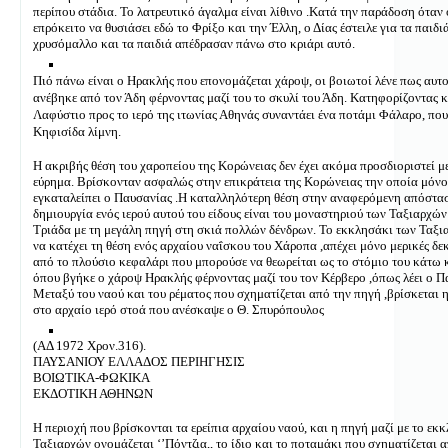
περίπου στάδια. Το λατρευτικό άγαλμα είναι λίθινο .Κατά την παράδοση όταν
επρόκειτο να θυσιάσει εδώ το Φρίξο και την Έλλη, ο Δίας έστειλε για τα παιδι
χρυσόμαλλο και τα παιδιά απέδρασαν πάνω στο κριάρι αυτό.
Πιό πάνω είναι ο Ηρακλής που επονομάζεται χάροψ, οι βοιωτοί λένε πως αυτ
ανέβηκε από τον Άδη φέρνοντας μαζί του το σκυλί του Άδη. Κατηφορίζοντας κ
Λαφύστιο προς το ιερό της ιτωνίας Αθηνάς συναντάει ένα ποτάμι Φάλαρο, που
Κηφισίδα λίμνη.
Η ακριβής θέση του χαροπείου της Κορώνειας δεν έχει ακόμα προσδιοριστεί μ
εύρημα. Βρίσκονταν ασφαλώς στην επικράτεια της Κορώνειας την οποία μόνο
εγκαταλείπει ο Παυσανίας .Η καταλληλότερη θέση στην αναφερόμενη απόστασ
δημιουργία ενός ιερού αυτού του είδους είναι του μοναστηριού των Ταξιαρχών
Τριάδα με τη μεγάλη πηγή στη σκιά πολλών δένδρων. Το εκκλησάκι των Ταξι
να κατέχει τη θέση ενός αρχαίου ναΐσκου του Χάροπα ,απέχει μόνο μερικές δε
από το πλούσιο κεφαλάρι που μπορούσε να θεωρείται ως το στόμιο του κάτω
όπου βγήκε ο χάροψ Ηρακλής φέρνοντας μαζί του τον Κέρβερο ,όπως λέει ο Π
Μεταξύ του ναού και του ρέματος που σχηματίζεται από την πηγή ,βρίσκεται 
στο αρχαίο ιερό στοά που ανέσκαψε ο Θ. Σπυρόπουλος
(ΑΔ 1972 Χρον.316).
ΠΑΥΣΑΝΙΟΥ ΕΛΛΑΔΟΣ ΠΕΡΙΗΓΗΣΙΣ
ΒΟΙΩΤΙΚΑ-ΦΩΚΙΚΑ
ΕΚΔΟΤΙΚΗ ΑΘΗΝΩΝ
Η περιοχή που βρίσκονται τα ερείπια αρχαίου ναού, και η πηγή μαζί με το εκ
Ταξιαρχών ονομάζεται ‘’Πόντζια,, το ίδιο και το ποταμάκι που σχηματίζεται α