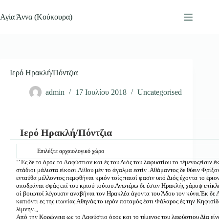
Μετάβαση
στο
Αγία Άννα (Κούκουρα)
περιεχόμενο
Ιερό Ηρακλή/Πόντζια
admin
17 Ιουλίου 2018
Uncategorised
Ιερό Ηρακλή/Πόντζια
Επιλέξτε αρχαιολογικό χώρο
‘’ Ες δε το όρος το Λαφύστιον και ές του Διός του λαφυστίου το τέμενοςείσιν 
στάδιοι μάλιστα είκοσι.Λίθου μέν το άγαλμα εστίν .Αθάμαντος δε θύειν Φρίξο
ενταύθα μέλλοντος πεμφθήναι κριόν τοίς παισί φασιν υπό Διός έχοντα το έριο
αποδράναι σφάς επί του κριού τούτου.Ανωτέρω δε έστιν Ηρακλής χάροψ επίκλ
οί βοιωτοί λέγουσιν αναβήναι τον Ηρακλέα άγοντα του Άδου τον κύνα.Έκ δε
κατιόντι ες της ιτωνίας Αθηνάς το ιερόν ποταμός έστι Φάλαρος ές την Κηφισίδ
λίμνην.,,
Από την Κορώνεια ως το Λαφύστιο όρος και το τέμενος του λαφύστιου Δία είν