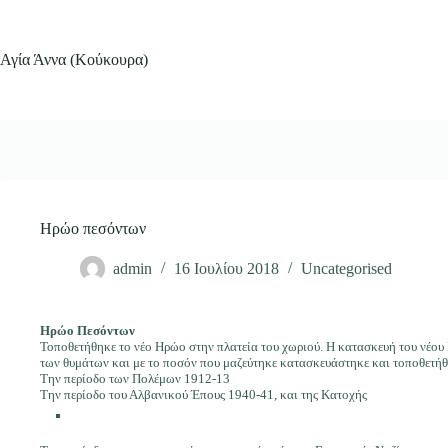
Μετάβαση
στο
περιεχόμενο
Αγία Άννα (Κούκουρα)
Ηρώο πεσόντων
admin
16 Ιουλίου 2018
Uncategorised
Ηρώο Πεσόντων
Τοποθετήθηκε το νέο Ηρώο στην πλατεία του χωριού. Η κατασκευή του νέου
των θυμάτων και με το ποσόν που μαζεύτηκε κατασκευάστηκε και τοποθετήθη
Την περίοδο των Πολέμων 1912-13
Την περίοδο του Αλβανικού Έπους 1940-41, και της Κατοχής