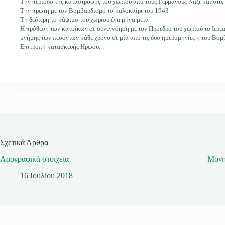
Την περίοδο της καταστροφής του χωριού από τους Γερμανούς Ναζί και στις 
Την πρώτη με τον Βομβαρδισμό το καλοκαίρι του 1943
Τη δεύτερη το κάψιμο του χωριού ένα μήνα μετά
Η πρόθεση των κατοίκων σε συνεννόηση με τον Πρόεδρο του χωριού το Ιερέ
μνήμης των πεσόντων κάθε χρόνο σε μία από τις δυο ημερομηνίες η του Βομ
Επιτροπή κατασκευής Ηρώου.
Σχετικά Άρθρα
Λαογραφικά στοιχεία
Μονή
16 Ιουλίου 2018