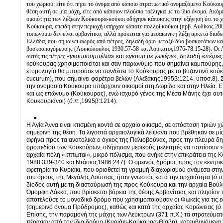
του χωριού: είτε ότι πήρε το όνομα από κάποιο στρατιωτικό ονομαζόμενο Κούκο
θέση αυτή σε μία μάχη, είτε από κάποιον πλούσιο τσέλιγκα με το ίδιο όνομα. Ακόμ
ομοιότητα των λέξεων Κούκουρα-κούκοι οδήγησε κάποιους στην εξήγηση ότι το 
Κούκουρα, επειδή στην περιοχή υπήρχαν κάποτε πολλοί κούκοι (πρβ. Αυδίκος 200
τοπωνύμιο δεν είναι αρβανίτικο, αλλά πρόκειται για μεσαιωνική λέξη αρκετά διαδ
Ελλάδα, που σημαίνει σωρός από πέτρες, δηλαδή όριο μεταξύ δύο βοσκοτόπων κα
βοσκοαπαγόρευσης (Λουκόπουλος 1930:57-58 και Λουκάτος1976-78:15-28). Οι 
αυτές τις πέτρες «
γκουρουμπέλια
» και «
γκουρ με γλικέρ
ε
», δηλαδή «
πέτρες
κούκουρας χρησιμοποιείται και σαν παρωνύμιο που σημαίνει καμπούρης,
ετυμολογία θα μπορούσε να συνδέσει το Κούκουρας με το βυζαντινό κούκ
cucurum), που σημαίνει φαρέτρα βελών (Αλεξάκης1995β:1214, υποσ.8). Σ
την ονομασία Κούκουρα υπάρχουν οικισμοί στη Δωρίδα και στην Ηλεία. 
και ως επώνυμο (Κούκουρας), ενώ ισχυρό γένος της Μέσα Μάνης έχει αυτ
Κουκουριάνοι) (
ό.π.
,1995β:1214).
Η Αγία Άννα είναι κτισμένη κοντά σε αρχαίο οικισμό, σε απόσταση τριών χ
σημερινή της θέση. Τα λιγοστά αρχαιολογικά λείψανα που βρέθηκαν σε μί
αφήνει προς τα ανατολικά ο όγκος της Παλιοβούνας, προς την πλευρά δ
οροπεδίου των Κουκούρων, οδήγησαν μερικούς μελετητές να ταυτίσουν 
αρχαία πόλη «Ιππωταί», μικρό πόλισμα, που ανήκε στην επικράτεια της 
1988:339-340 και Ντάσιος1986:247). Ο ορεινός δρόμος προς τον κεντρι
αφετηρία το Κυριάκι, που οριοθετεί τη γραμμή διαχωρισμού ανάμεσα στη
του όρους της Μεγάλης Λούτσας, ήταν γνωστός κατά την αρχαιότητα (
ό.π
δίοδος αυτή με τη διασταύρωσή της προς Κούκουρα και την αρχαία Βούλ
Όμορφη Λάκκα, που βρίσκεται βόρεια της θέσης Αρβανίτσας και πλησίον 
αποτελούσε το μοναδικό δρόμο που χρησιμοποιούσαν οι Φωκείς για τις 
(σημερινό όνομα Πρόδρομος), καθώς και κατά της αρχαίας Κορώνειας (
ό.
Επίσης, την παραμονή της μάχης των Λεύκτρων (371 π.Χ.) τα στρατεύμα
πέρασαν από τον ίδιο δρόμο (Κυριάκι-Κούκουρα-Θίσβη), κατευθυνόμενα 