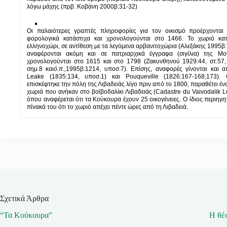
λόγω μάχης (πρβ. Κοβάνη 2000β:31-32)
Οι παλαιότερες γραπτές πληροφορίες για τον οικισμό προέρχοντα
φορολογικά κατάστιχα και χρονολογούνται στο 1466. Το χωριό κα
ελληνοχώρι, σε αντίθεση με τα λεγόμενα αρβανιτοχώρια (Αλεξάκης 1995β
αναφέρονται ακόμη και σε πατριαρχικά έγγραφα (σιγίλια) της Μ
χρονολογούνται στο 1615 και στο 1798 (Ζακυνθηνού 1929:44, στ.57
σημ.8 και
ό.π.,
1995β:1214, υποσ.7). Επίσης, αναφορές γίνονται και α
Leake (1835:134, υποσ.1) και Pouqueville (1826:167-168,173). 
επισκέφτηκε την πόλη της Λιβαδειάς λίγο πριν από το 1800, παραθέτει έν
χωριά που ανήκαν στο βοϊβοδαλίκι Λιβαδειάς (Cadastre du Vaivodalik L
όπου αναφέρεται ότι τα Κούκουρα έχουν 25 οικογένειες. Ο ίδιος περιηγη
πίνακά του ότι το χωριό απέχει πέντε ώρες από τη Λιβαδειά.
Σχετικά Άρθρα
“Τα Κούκουρα”
Η θέ