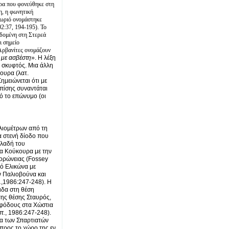
υρα που φονεύθηκε στη
η, η φωνητική
χωριό ονομάστηκε
2:37, 194-195). Το
εδομένη στη Στερεά
ι σημείο
Αρβανίτες ονομάζουν
 με ασβέστη
». Η λέξη
 σκυφτός. Μια άλλη
ουρα (λατ.
ημειώνεται ότι με
Επίσης συναντάται
ό το επώνυμο (οι
ιλιομέτρων από τη
α στενή δίοδο που
ηλαδή του
τα Κούκουρα με την
Κορώνειας (Fossey
κό Ελικώνα με
ν Παλιοβούνα και
.
,1986:247-248). Η
ιδα στη θέση
της θέσης Σταυρός,
εφόδους στα Χώστια
π.
, 1986:247-248).
τα των Σπαρτιατών
προς το χώρο της εν