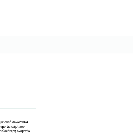
 με αυτό συναντάται
νυμο ξωκλήσι που
ν παλαιότερη ονομασία