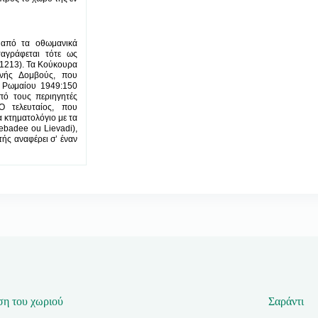
ι από τα οθωμανικά
ταγράφεται τότε ως
:1213). Τα Κούκουρα
ονής Δομβούς, που
, Ρωμαίου 1949:150
πό τους περιηγητές
Ο τελευταίος, που
α κτηματολόγιο με τα
ebadee ou Lievadi),
τής αναφέρει σ’ έναν
ση του χωριού
Σαράντι